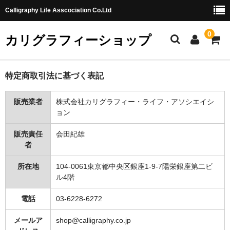
Calligraphy Life Asscociation Co.Ltd
0
カリグラフィーショップ
ホーム
特定商取引法に基づく表記
カート
販売業者
株式会社カリグラフィー・ライフ・アソシエイシ
ョン
ショッピングガイド
販売責任
会田紀雄
お問合せ
者
所在地
104-0061東京都中央区銀座1-9-7陽栄銀座第二ビ
ル4階
電話
03-6228-6272
メールア
shop@calligraphy.co.jp