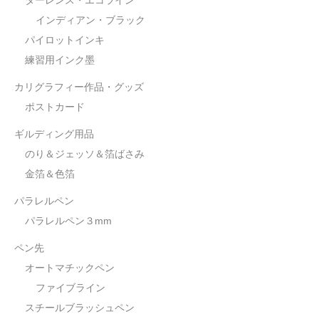
ターレンス・エコライン
インディアン・ブラック
パイロットインキ
練習用インク墨
カリグラフィー作品・グッズ
ポストカード
ギルディング用品
のり＆ジェッソ＆箔ばさみ
金箔＆色箔
パラレルペン
パラレルペン３mm
ペン先
オートマチックペン
ファイブライン
スチールブラッシュペン