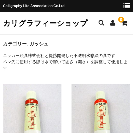
Calligraphy Life Asscociation Co.Ltd
0
カリグラフィーショップ
ホーム
カテゴリー:
ガッシュ
ニッカー絵具株式会社と提携開発した不透明水彩絵の具です
カート
ペン先に使用する際は水で溶いて固さ（濃さ）を調整して使用しま
す
ショッピングガイド
お問合せ