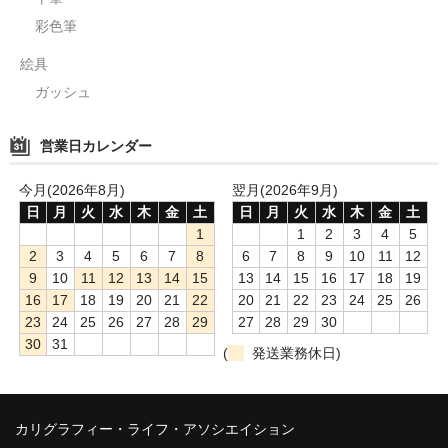
彩色筆
絵具
ガッシュ
営業日カレンダー
今月(2026年8月)
翌月(2026年9月)
日
月
火
水
木
金
土
日
月
火
水
木
金
土
1
1
2
3
4
5
2
3
4
5
6
7
8
6
7
8
9
10
11
12
9
10
11
12
13
14
15
13
14
15
16
17
18
19
16
17
18
19
20
21
22
20
21
22
23
24
25
26
23
24
25
26
27
28
29
27
28
29
30
30
31
(
発送業務休日)
カリグラフィー・ライフ・アソシエイション