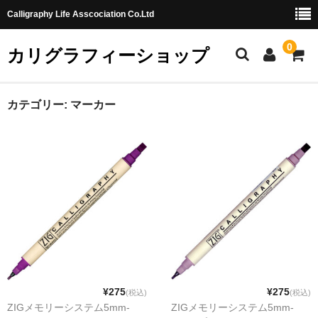
Calligraphy Life Asscociation Co.Ltd
0
カリグラフィーショップ
ホーム
カテゴリー:
マーカー
カート
ショッピングガイド
お問合せ
¥275
¥275
(税込)
(税込)
ZIGメモリーシステム5mm-
ZIGメモリーシステム5mm-