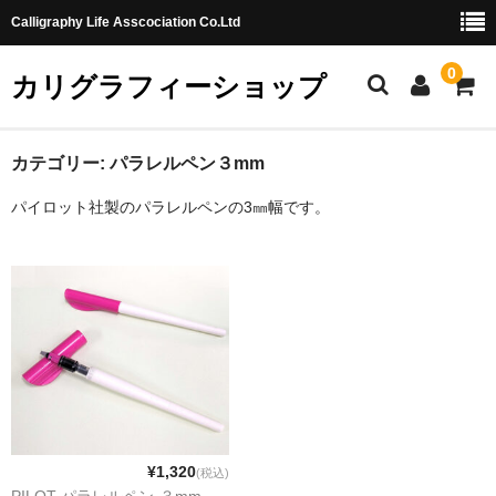
Calligraphy Life Asscociation Co.Ltd
0
カリグラフィーショップ
ホーム
カテゴリー:
パラレルペン３mm
パイロット社製のパラレルペンの3㎜幅です。
カート
ショッピングガイド
お問合せ
¥1,320
(税込)
PILOT パラレルペン-３mm