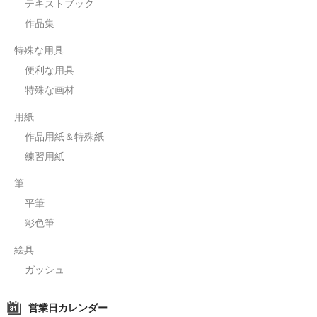
テキストブック
作品集
特殊な用具
便利な用具
特殊な画材
用紙
作品用紙＆特殊紙
練習用紙
筆
平筆
彩色筆
絵具
ガッシュ
営業日カレンダー