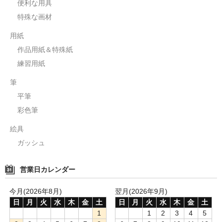
便利な用具
特殊な画材
用紙
作品用紙＆特殊紙
練習用紙
筆
平筆
彩色筆
絵具
ガッシュ
営業日カレンダー
今月(2026年8月)
翌月(2026年9月)
日
月
火
水
木
金
土
日
月
火
水
木
金
土
1
1
2
3
4
5