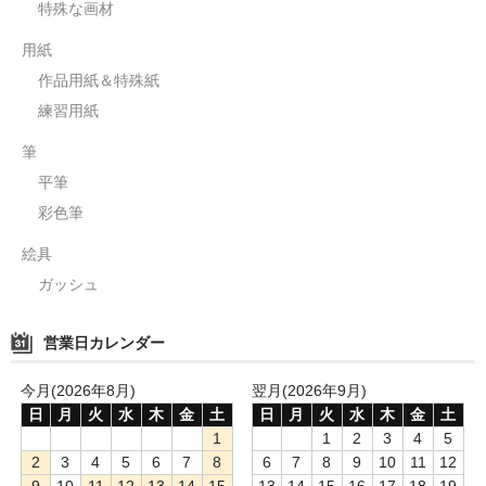
特殊な画材
用紙
作品用紙＆特殊紙
練習用紙
筆
平筆
彩色筆
絵具
ガッシュ
営業日カレンダー
今月(2026年8月)
翌月(2026年9月)
日
月
火
水
木
金
土
日
月
火
水
木
金
土
1
1
2
3
4
5
2
3
4
5
6
7
8
6
7
8
9
10
11
12