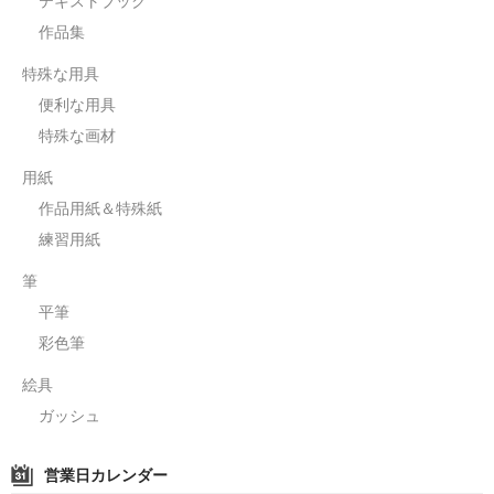
テキストブック
作品集
特殊な用具
便利な用具
特殊な画材
用紙
作品用紙＆特殊紙
練習用紙
筆
平筆
彩色筆
絵具
ガッシュ
営業日カレンダー