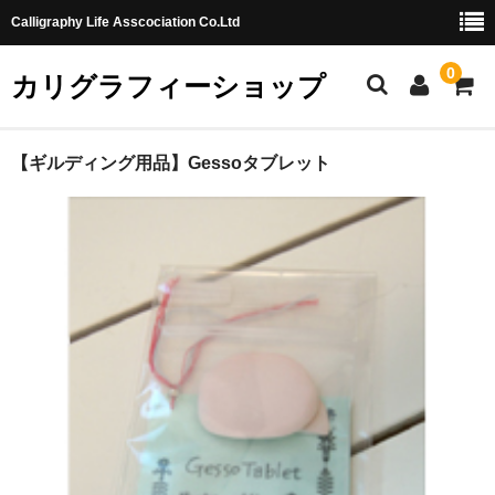
Calligraphy Life Asscociation Co.Ltd
0
カリグラフィーショップ
ホーム
【ギルディング用品】Gessoタブレット
カート
ショッピングガイド
お問合せ