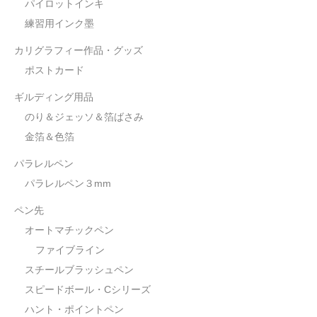
パイロットインキ
練習用インク墨
カリグラフィー作品・グッズ
ポストカード
ギルディング用品
のり＆ジェッソ＆箔ばさみ
金箔＆色箔
パラレルペン
パラレルペン３mm
ペン先
オートマチックペン
ファイブライン
スチールブラッシュペン
スピードボール・Cシリーズ
ハント・ポイントペン