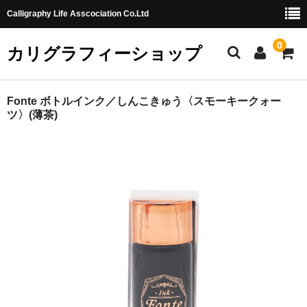
Calligraphy Life Asscociation Co.Ltd
0
カリグラフィーショップ
ホーム
Fonte ボトルインク／しんこきゅう〈スモーキークォー
ツ〉(薄茶)
カート
ショッピングガイド
お問合せ