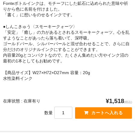
Fonteボトルインクは、モチーフにした鉱石に込められた意味や祈
りから色に名前を付けました。
「書く」に想いをのせるインクです。
●しんこきゅう〈スモーキークォーツ〉
「安定」「癒し」の力があるとされるスモーキークォーツ。心を乱
すようなことがあったら落ち着いて、深呼吸。
ゴールドパール、シルバーパールと混ぜ合わせることで、さらに自
分だけのオリジナルインクにすることができます。
内容量20gとコンパクトなので、たくさん集めたい方やインク沼の
最初の1本としてもお勧めです。
【商品サイズ】W27×H72×D27mm 容量：20g
水性染料インク
¥1,518
在庫状態 : 在庫有り
(税込)
数量