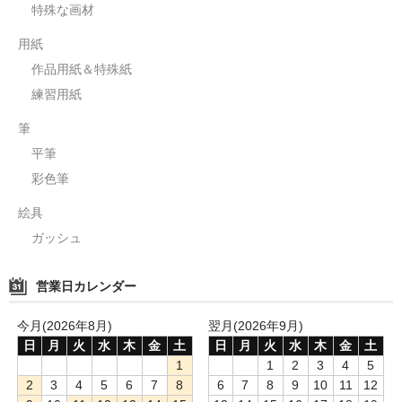
特殊な画材
用紙
作品用紙＆特殊紙
練習用紙
筆
平筆
彩色筆
絵具
ガッシュ
営業日カレンダー
今月(2026年8月)
翌月(2026年9月)
日
月
火
水
木
金
土
日
月
火
水
木
金
土
1
1
2
3
4
5
2
3
4
5
6
7
8
6
7
8
9
10
11
12