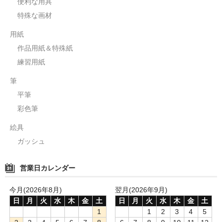
便利な用具
特殊な画材
用紙
作品用紙＆特殊紙
練習用紙
筆
平筆
彩色筆
絵具
ガッシュ
営業日カレンダー
今月(2026年8月)
翌月(2026年9月)
日
月
火
水
木
金
土
日
月
火
水
木
金
土
1
1
2
3
4
5