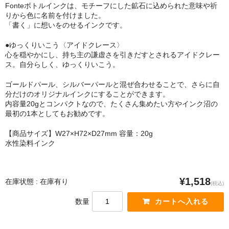
Fonteボトルインクは、モチーフにした鉱石に込められた意味や祈
りから色に名前を付けました。
「書く」に想いをのせるインクです。
●ゆっくりいこう〈アイドクレース〉
心を穏やかにし、持ち主の謙虚さを引きだすとされるアイドクレー
ス。自分らしく、ゆっくりいこう。
ゴールドパール、シルバーパールと混ぜ合わせることで、さらに自
分だけのオリジナルインクにすることができます。
内容量20gとコンパクトなので、たくさん集めたい方やインク沼の
最初の1本としてもお勧めです。
【商品サイズ】W27×H72×D27mm 容量：20g
水性染料インク
¥1,518
在庫状態 : 在庫有り
(税込)
数量