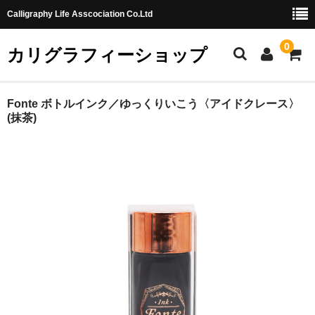
Calligraphy Life Asscociation Co.Ltd
0
カリグラフィーショップ
ホーム
Fonte ボトルインク／ゆっくりいこう〈アイドクレース〉
(抹茶)
カート
ショッピングガイド
お問合せ