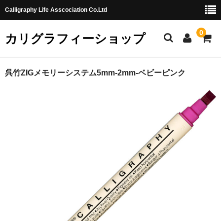
Calligraphy Life Asscociation Co.Ltd
0
カリグラフィーショップ
ホーム
呉竹ZIGメモリーシステム5mm-2mm-ベビーピンク
カート
ショッピングガイド
お問合せ